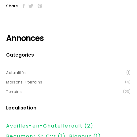
Share:
Annonces
Categories
Actualités
(1)
Maisons + terrains
(4)
Terrains
(23)
Localisation
Availles-en-Châtellerault
(2)
Beaumont St Cyr
(1)
Bignoux
(1)